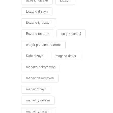
daire içi dizayn
Dizayn
Eczane dizayn
Eczane iç dizayn
Eczane tasarım
en şık barisol
en şık pastane tasarımı
Kafe dizayn
magaza dekor
magaza dekorasyon
manav dekorasyon
manav dizayn
manav iç dizayn
manav iç tasarım