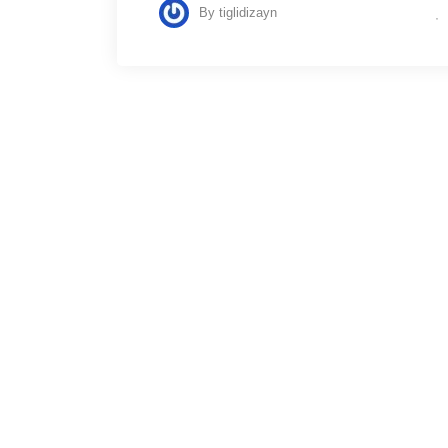
By
tiglidizayn