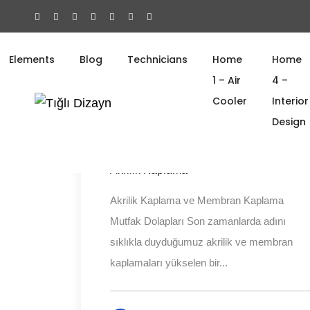
Elements
Blog
Technicians
Home
Home
1 – Air
4 –
Cooler
Interior
Diz
Design
28 November 2015
Akrilik Kaplama
Akrilik Kaplama ve Membran Kaplama
Mutfak Dolapları Son zamanlarda adını
sıklıkla duyduğumuz akrilik ve membran
kaplamaları yükselen bir...