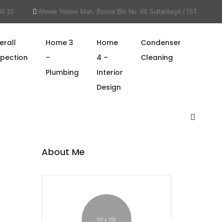
69 10
Ahmet Yesevi Mah. Bosna Blv No: 60 Sultanbeyli / İST
erall
Home 3
Home
Condenser
spection
–
4 –
Cleaning
Search posts
Plumbing
Interior
Design
Submit
About Me