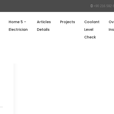
+90 216 592 
Home 5 –
Articles
Projects
Coolant
Ov
Electrician
Details
Level
In
Check
ayn